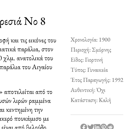
ορεσιά Νο 8
ή και τις εικόνες του
Χρονολογία: 1900
ιατικά παράλια, στον
Περιοχή: Σμύρνης
 χλμ. ανατολικά του
Είδος: Γιορτινή
 παράλια του Αιγαίου
Τύπος: Γυναικεία
Έτος Παραγωγής: 1992
Αυθεντική: Όχι
» αποτελείται από το
ρυσών λιρών ραμμένα
Κατάσταση: Καλή
αι κεντημένη την
ακερό πουκάμισο με
είναι από βελούδο.