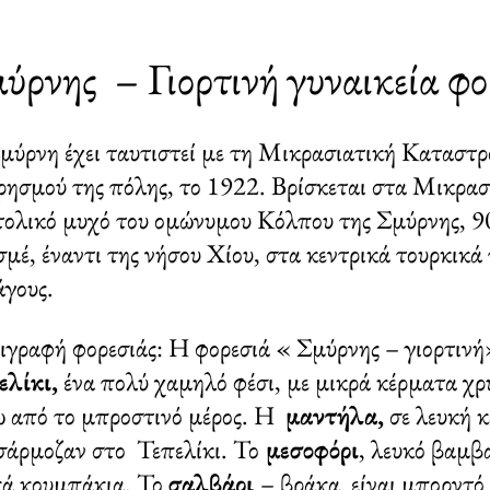
ύρνης – Γιορτινή γυναικεία φ
ύρνη έχει ταυτιστεί με τη Μικρασιατική Καταστροφ
ρησμού της πόλης, το 1922. Βρίσκεται στα Μικρασ
τολικό μυχό του ομώνυμου Κόλπου της Σμύρνης, 90
μέ, έναντι της νήσου Χίου, στα κεντρικά τουρκικά
άγους.
ιγραφή φορεσιάς: Η φορεσιά « Σμύρνης – γιορτινή
ελίκι,
ένα πολύ χαμηλό φέσι, με μικρά κέρματα χ
ω από το μπροστινό μέρος. Η
μαντήλα,
σε λευκή κ
σάρμοζαν στο Τεπελίκι. Το
μεσοφόρι
, λευκό βαμβ
κά κουμπάκια. Το
σαλβάρι
– βράκα είναι μπορντό 