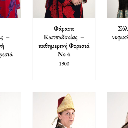
Φάρασα
Σύλ
ας –
Καππαδοκίας –
νυφικ
νή
καθημερινή Φορεσιά
ρεσιά
Νο 4
1900