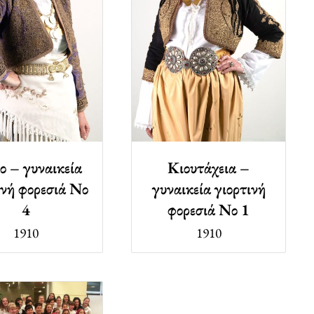
ιο – γυναικεία
Κιουτάχεια –
ινή φορεσιά Νο
γυναικεία γιορτινή
4
φορεσιά Νο 1
1910
1910