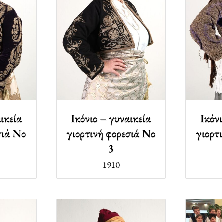
ικεία
Ικόνιο – γυναικεία
Ικόν
σιά Νο
γιορτινή φορεσιά Νο
γιορτ
3
1910