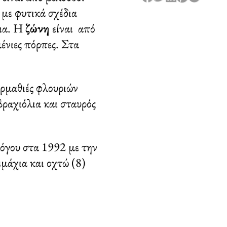
με φυτικά σχέδια
κια. Η
ζώνη
είναι από
ένιες πόρπες. Στα
ρμαθιές φλουριών
βραχιόλια και σταυρός
λόγου στα 1992 με την
εμάχια και οχτώ (8)