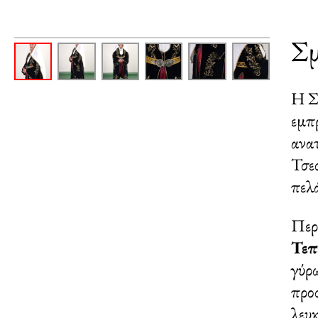
Σμ
Η Σμ
εμπ
ανα
Τσεσ
πελ
Περ
Τεπ
γύρ
προ
λευ