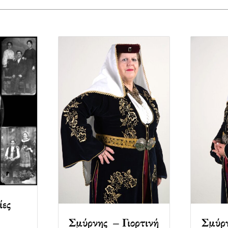
ίες
Σμύρνης – Γιορτινή
Σμύρν