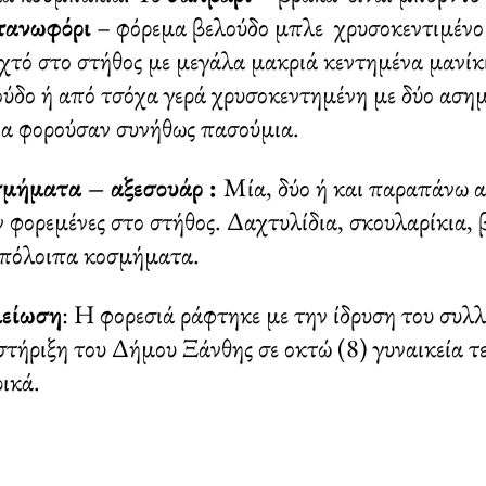
ανωφόρι
– φόρεμα βελούδο μπλε χρυσοκεντιμένο 
ιχτό στο στήθος με μεγάλα μακριά κεντημένα μανί
ύδο ή από τσόχα γερά χρυσοκεντημένη με δύο ασημ
ια φορούσαν συνήθως πασούμια.
μήματα – αξεσουάρ :
Μία, δύο ή και παραπάνω α
 φορεμένες στο στήθος. Δαχτυλίδια, σκουλαρίκια, 
υπόλοιπα κοσμήματα.
είωση
: Η φορεσιά ράφτηκε με την ίδρυση του συλ
τήριξη του Δήμου Ξάνθης σε οκτώ (8) γυναικεία τ
ικά.