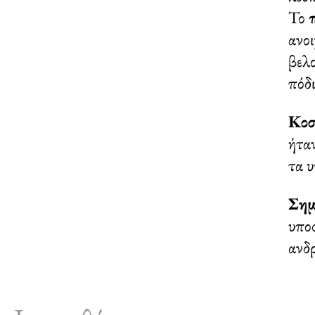
Το
π
ανο
βελο
πόδ
Κοσ
ήταν
τα 
Σημ
υποσ
ανδρ