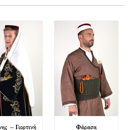
ης – Γιορτινή
Φάρασα