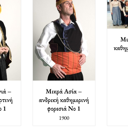
Μι
καθημ
ιά –
Μικρά Ασία –
ρτινή
ανδρική καθημερινή
ο 1
φορεσιά Νο 1
1900