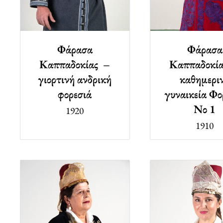
Φάρασα
Φάρασα
Καππαδοκίας –
Καππαδοκί
γιορτινή ανδρική
καθημερι
φορεσιά
γυναικεία Φο
Νο 1
1920
1910