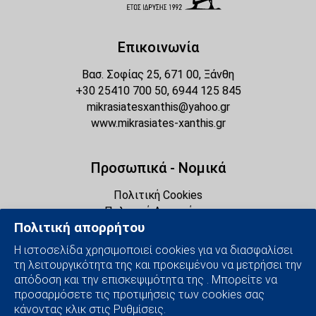
Επικοινωνία
Βασ. Σοφίας 25, 671 00, Ξάνθη
+30 25410 700 50, 6944 125 845
mikrasiatesxanthis@yahoo.gr
www.mikrasiates-xanthis.gr
Προσωπικά - Νομικά
Πολιτική Cookies
Πολιτική Απορρήτου
Πολιτική απορρήτου
Διαχείριση Cookies
Η ιστοσελίδα χρησιμοποιεί cookies για να διασφαλίσει
τη λειτουργικότητα της και προκειμένου να μετρήσει την
Social Media
απόδοση και την επισκεψιμότητα της . Μπορείτε να
προσαρμόσετε τις προτιμήσεις των cookies σας
κάνοντας κλικ στις Ρυθμίσεις.