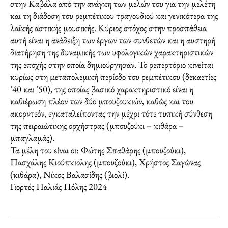
στην Καβάλα από την ανάγκη των μελών του για την μελέτη
και τη διάδοση του ρεμπέτικου τραγουδιού και γενικότερα της
λαϊκής αστικής μουσικής. Κύριος στόχος στην προσπάθεια
αυτή είναι η ανάδειξη των έργων των συνθετών και η αυστηρή
διατήρηση της δυναμικής των υφολογικών χαρακτηριστικών
της εποχής στην οποία δημιούργησαν. Το ρεπερτόριο κινείται
κυρίως στη μεταπολεμική περίοδο του ρεμπέτικου (δεκαετίες
’40 και ’50), της οποίας βασικό χαρακτηριστικό είναι η
καθιέρωση πλέον των δύο μπουζουκιών, καθώς και του
ακορντεόν, εγκαταλείποντας την μέχρι τότε τυπική σύνθεση
της πειραιώτικης ορχήστρας (μπουζούκι – κιθάρα –
μπαγλαμάς).
Τα μέλη του είναι οι: Φώτης Σπαθάρης (μπουζούκι),
Πασχάλης Κιούπκιολης (μπουζούκι), Χρήστος Σαγώνας
(κιθάρα), Νίκος Βαλασίδης (βιολί).
Γιορτές Παλιάς Πόλης 2024