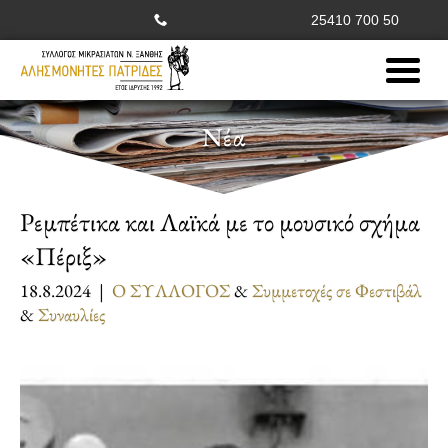
25410 700 50
Νέα
Ρεμπέτικα και Λαϊκά με το μουσικό σχήμα
«Πέριξ»
18.8.2024 |
Ο ΣΥΛΛΟΓΟΣ
&
Συμμετοχές σε Φεστιβάλ
&
Συναυλίες