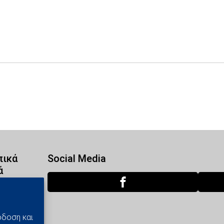
ικά
Social Media
ά
όδοση και