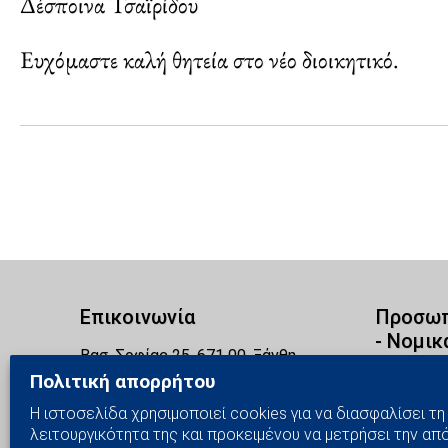
Δέσποινα Τσαϊρίδου
Ευχόμαστε καλή θητεία στο νέο διοικητικό.
Επικοινωνία
Προσωπ
- Νομικ
Βασ. Σοφίας 25, 671 00, Ξάνθη
+30 25410 700 50, 6944 125 845
Πολιτική απορρήτου
Πολιτική
mikrasiatesxanthis@yahoo.gr
Cookies
Η ιστοσελίδα χρησιμοποιεί cookies για να διασφαλίσει τη
www.mikrasiates-xanthis.gr
Πολιτική
λειτουργικότητα της και προκειμένου να μετρήσει την απ