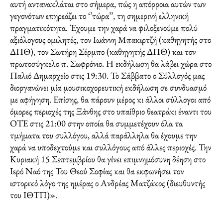
αυτή αντανακλάται στο σήμερα, πώς η απόρροια αυτών των
γεγονότων επηρεάζει το ‘’τώρα’’, τη σημερινή ελληνική
πραγματικότητα. Έχουμε την χαρά να φιλοξενούμε πολύ
αξιόλογους ομιλητές, τον Ιωάννη Μπακιρτζή (καθηγητής στο
ΔΠΘ), τον Σωτήρη Σέρμπο (καθηγητής ΔΠΘ) και τον
πρωτοσύγκελο π. Σωφρόνιο. Η εκδήλωση θα λάβει χώρα στο
Παλιό Δημαρχείο στις 19:30. Το Σάββατο ο Σύλλογός μας
διοργανώνει μία μουσικοχορευτική εκδήλωση σε συνδυασμό
με αφήγηση. Επίσης, θα πάρουν μέρος κι άλλοι σύλλογοι από
όμορες περιοχές της Ξάνθης στο υπαίθριο θεατράκι έναντι του
ΟΤΕ στις 21:00 στην οποία θα συμμετέχουν όλα τα
τμήματα του συλλόγου, αλλά παράλληλα θα έχουμε την
χαρά να υποδεχτούμε και συλλόγους από άλλες περιοχές. Την
Κυριακή 15 Σεπτεμβρίου θα γίνει επιμνημόσυνη δέηση στο
Ιερό Ναό της Του Θεού Σοφίας και θα εκφωνήσει τον
ιστορικό λόγο της ημέρας ο Ανδρέας Ματζάκος (διευθυντής
του ΙΘΤΠ)».