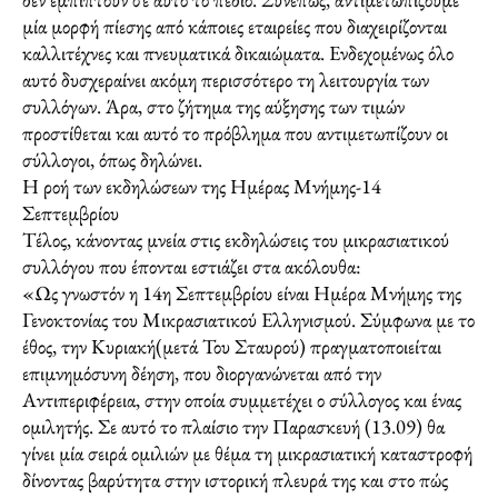
μία μορφή πίεσης από κάποιες εταιρείες που διαχειρίζονται
καλλιτέχνες και πνευματικά δικαιώματα. Ενδεχομένως όλο
αυτό δυσχεραίνει ακόμη περισσότερο τη λειτουργία των
συλλόγων. Άρα, στο ζήτημα της αύξησης των τιμών
προστίθεται και αυτό το πρόβλημα που αντιμετωπίζουν οι
σύλλογοι, όπως δηλώνει.
Η ροή των εκδηλώσεων της Ημέρας Μνήμης-14
Σεπτεμβρίου
Τέλος, κάνοντας μνεία στις εκδηλώσεις του μικρασιατικού
συλλόγου που έπονται εστιάζει στα ακόλουθα:
«Ως γνωστόν η 14η Σεπτεμβρίου είναι Ημέρα Μνήμης της
Γενοκτονίας του Μικρασιατικού Ελληνισμού. Σύμφωνα με το
έθος, την Κυριακή(μετά Του Σταυρού) πραγματοποιείται
επιμνημόσυνη δέηση, που διοργανώνεται από την
Αντιπεριφέρεια, στην οποία συμμετέχει ο σύλλογος και ένας
ομιλητής. Σε αυτό το πλαίσιο την Παρασκευή (13.09) θα
γίνει μία σειρά ομιλιών με θέμα τη μικρασιατική καταστροφή
δίνοντας βαρύτητα στην ιστορική πλευρά της και στο πώς