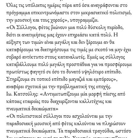
Όλες τις υπόλοιπες ημέρες πέρα από όσα αναγράφονται στο
πρόγραμμα επικεντρωνόμαστε στον μικρασιατικό πολιτισμό,
την μουσική και τους χορούς», υπογραμμίζει.
«Οι Σύλλογοι, φέτος βιώνουν μια πολύ δύσκολη περίοδο,
διότι οι ανατιμήσεις μας έχουν επηρεάσει κατά πολύ. Η
αύξηση των τιμών είναι μεγάλη και δεν ξέρουμε αν θα
καταφέρουμε να διατηρήσουμε τις τιμές με σκοπό να μην έχει
σοβαρό αντίκτυπο στους καταναλωτές. Εμείς ως σύλλογος
καταβάλλουμε πολύ μεγάλη προσπάθεια για να προσφέρουμε
πρωτίστως φαγητό σε όσο το δυνατό υψηλότερο επίπεδο.
Στηρίζουμε σε τοπικό επίπεδο μαγαζιά και εμπόρους»,
αναφέρει σχετικά με την προβληματική της εποχής.
Ιω. Κατσούλης: «Αντιμετωπίζουμε μία μορφή πίεσης από
κάποιες εταιρείες που διαχειρίζονται καλλιτέχνες και
πνευματικά δικαιώματα»
«Οι πολιτιστικοί σύλλογοι που ασχολούνται με την
παραδοσιακή μουσική από φέτος καλούνται να πληρώσουν
πνευματικά δικαιώματα. Τα παραδοσιακά τραγούδια, ωστόσο
δεν εμπίπτουν σε αυτό το πεδίο. Συνεπώς, αντιμετωπίζουμε