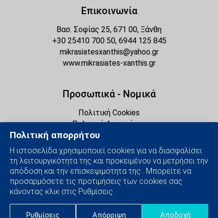
Επικοινωνία
Βασ. Σοφίας 25, 671 00, Ξάνθη
+30 25410 700 50, 6944 125 845
mikrasiatesxanthis@yahoo.gr
www.mikrasiates-xanthis.gr
Προσωπικά - Νομικά
Πολιτική Cookies
Πολιτική Απορρήτου
Πολιτική απορρήτου
Διαχείριση Cookies
Η ιστοσελίδα χρησιμοποιεί cookies για να διασφαλίσει
τη λειτουργικότητα της και προκειμένου να μετρήσει την
Social Media
απόδοση και την επισκεψιμότητα της . Μπορείτε να
προσαρμόσετε τις προτιμήσεις των cookies σας
κάνοντας κλικ στις Ρυθμίσεις.
Ρυθμίσεις
Απόρριψη
Αποδοχή