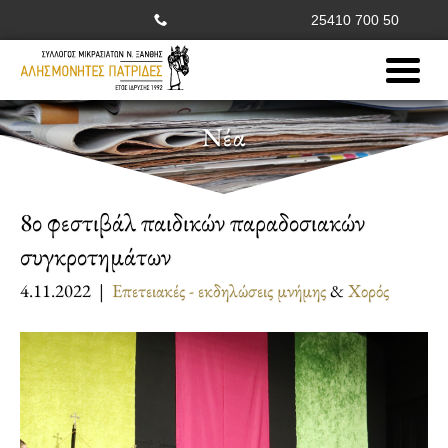
25410 700 50
Νέα
8ο φεστιβάλ παιδικών παραδοσιακών
συγκροτημάτων
4.11.2022 |
Επετειακές - εκδηλώσεις μνήμης
&
Χορός