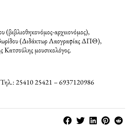
υ (βιβλιοθηκονόμος-αρχειονόμος),
οδωρίδου (Διδάκτωρ Λαογραφίας ΔΠΘ),
ης Κατσούλης μουσικολόγος.
 Τηλ.: 25410 25421 – 6937120986