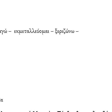
γώ – εκμεταλλεύομαι – ξεριζώνω –
δα