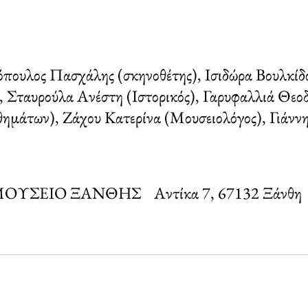
όπουλος Πασχάλης (σκηνοθέτης), Ισιδώρα Βουλκίδο
, Σταυρούλα Ανέστη (Ιστορικός), Γαρυφαλλιά Θε
θημάτων), Ζάχου Κατερίνα (Μουσειολόγος), Γιάνν
Ο ΜΟΥΣΕΙΟ ΞΑΝΘΗΣ
Αντίκα 7, 67132 Ξάνθη