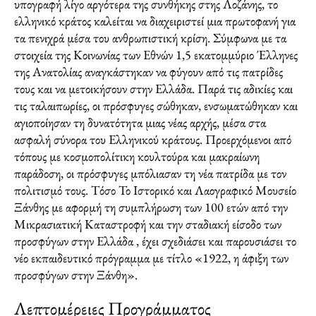
υπογραφή λίγο αργότερα της συνθήκης στης Λοζάνης, το
ελληνικό κράτος καλείται να διαχειριστεί μια πρωτοφανή για
τα πενιχρά μέσα του ανθρωπιστική κρίση. Σύμφωνα με τα
στοιχεία της Κοινωνίας των Εθνών 1,5 εκατομμύριο Έλληνες
της Ανατολίας αναγκάστηκαν να φύγουν από τις πατρίδες
τους και να μετοικήσουν στην Ελλάδα. Παρά τις αδικίες και
τις ταλαιπωρίες, οι πρόσφυγες σώθηκαν, ενσωματώθηκαν και
αγιοποίησαν τη δυνατότητα μιας νέας αρχής, μέσα στα
ασφαλή σύνορα του Ελληνικού κράτους. Προερχόμενοι από
τόπους με κοσμοπολίτικη κουλτούρα και μακραίωνη
παράδοση, οι πρόσφυγες μπόλιασαν τη νέα πατρίδα με τον
πολιτισμό τους. Τόσο Το Ιστορικό και Λαογραφικό Μουσείο
Ξάνθης με αφορμή τη συμπλήρωση των 100 ετών από την
Μικρασιατική Καταστροφή και την σταδιακή είσοδο των
προσφύγων στην Ελλάδα , έχει σχεδιάσει και παρουσιάσει το
νέο εκπαιδευτικό πρόγραμμα με τίτλο «1922, η άφιξη των
προσφύγων στην Ξάνθη».
Λεπτομέρειες Προγράμματος