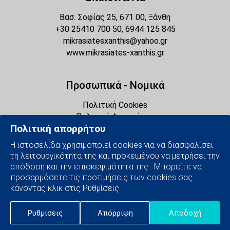
Βασ. Σοφίας 25, 671 00, Ξάνθη
+30 25410 700 50, 6944 125 845
mikrasiatesxanthis@yahoo.gr
www.mikrasiates-xanthis.gr
Προσωπικά - Νομικά
Πολιτική Cookies
Πολιτική Απορρήτου
Πολιτική απορρήτου
Διαχείριση Cookies
Η ιστοσελίδα χρησιμοποιεί cookies για να διασφαλίσει
τη λειτουργικότητα της και προκειμένου να μετρήσει την
Social Media
απόδοση και την επισκεψιμότητα της . Μπορείτε να
προσαρμόσετε τις προτιμήσεις των cookies σας
κάνοντας κλικ στις Ρυθμίσεις.
Ρυθμίσεις
Απόρριψη
Αποδοχή